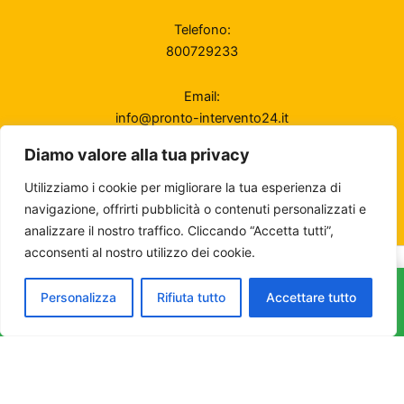
Telefono:
800729233
Email:
info@pronto-intervento24.it
Diamo valore alla tua privacy
Disponibilità
24/7 — Sempre operativi
Utilizziamo i cookie per migliorare la tua esperienza di
navigazione, offrirti pubblicità o contenuti personalizzati e
analizzare il nostro traffico. Cliccando “Accetta tutti”,
acconsenti al nostro utilizzo dei cookie.
Copyright Direct24 Web Advertising LTD . - All Rights Reserved |
Company Number 663757 | E-mail:
Personalizza
Rifiuta tutto
info@pronto-intervento24.it
Accettare tutto
CHIAMA: 0315477922