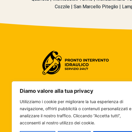
Cozzile | San Marcello Piteglio | Lam
Diamo valore alla tua privacy
Siamo specializzati in interventi idraulici rapidi e
professionali, con assistenza disponibile 24 ore
Utilizziamo i cookie per migliorare la tua esperienza di
su 24 in diverse città italiane.
navigazione, offrirti pubblicità o contenuti personalizzati e
analizzare il nostro traffico. Cliccando “Accetta tutti”,
acconsenti al nostro utilizzo dei cookie.