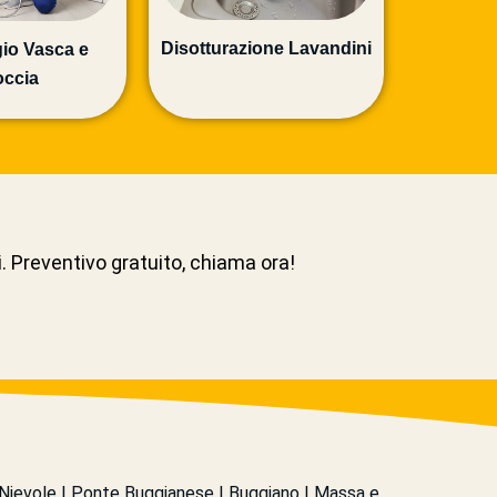
Disotturazione Lavandini
io Vasca e
ccia
i. Preventivo gratuito, chiama ora!
 Nievole | Ponte Buggianese | Buggiano | Massa e