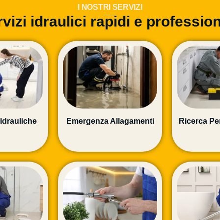
I NOSTRI SERVIZI
___
vizi idraulici rapidi e profession
Idrauliche
Emergenza Allagamenti
Ricerca Pe