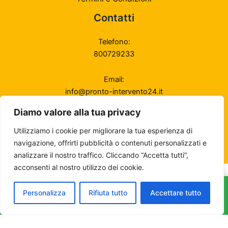
Contatti
Telefono:
800729233
Email:
info@pronto-intervento24.it
Diamo valore alla tua privacy
Disponibilità
24/7 — Sempre operativi
Utilizziamo i cookie per migliorare la tua esperienza di
navigazione, offrirti pubblicità o contenuti personalizzati e
analizzare il nostro traffico. Cliccando “Accetta tutti”,
acconsenti al nostro utilizzo dei cookie.
Copyright Direct24 Web Advertising LTD . - All Rights Reserved |
Company Number 663757 | E-mail:
Personalizza
Rifiuta tutto
info@pronto-intervento24.it
Accettare tutto
CHIAMA: 0498258145