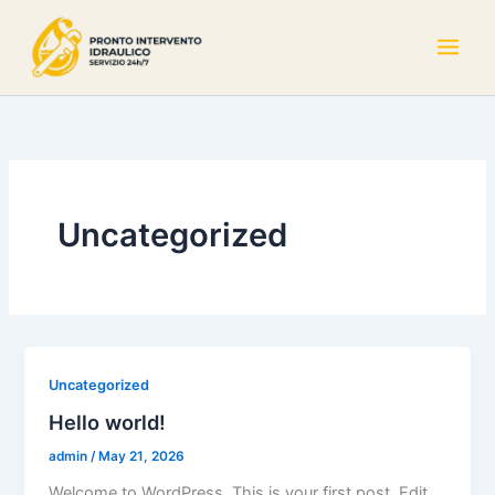
Skip
to
content
Uncategorized
Uncategorized
Hello world!
admin
/
May 21, 2026
Welcome to WordPress. This is your first post. Edit